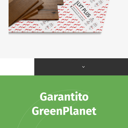
Garantito
GreenPlanet