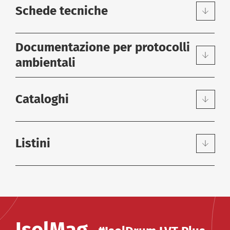
Schede tecniche
Documentazione per protocolli
ambientali
Cataloghi
Listini
DOWNLOAD
|
SCHEDA TECNICA
Scheda Tecnica ITA Isolmant LVT
PLUS
DOWNLOAD
|
CERTIFICATO
IsolMag
PDF - 1 Mb