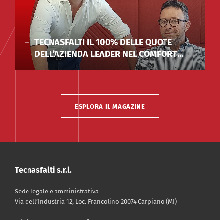
DOWNLOAD
|
CATALOGO
Catalogo Tecnico
Sottopavimento 2019
TECNASFALTI IL 100% DELLE QUOTE
DELL’AZIENDA LEADER NEL COMFORT
PDF - 4 Mb
ACUSTICO ALLA FAMIGLIA CANNI FERRARI
ESPLORA IL MAGAZINE
Tecnasfalti s.r.l.
Sede legale e amministrativa
Via dell’Industria 12, Loc. Francolino 20074 Carpiano (MI)