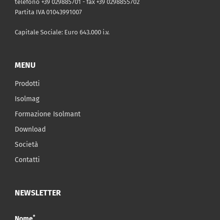
telefono +39 029885701 - fax +39 0298855702
Partita IVA 01043991007
Capitale Sociale: Euro 643.000 i.v.
MENU
Prodotti
Isolmag
Formazione Isolmant
Download
Società
Contatti
NEWSLETTER
*
Nome