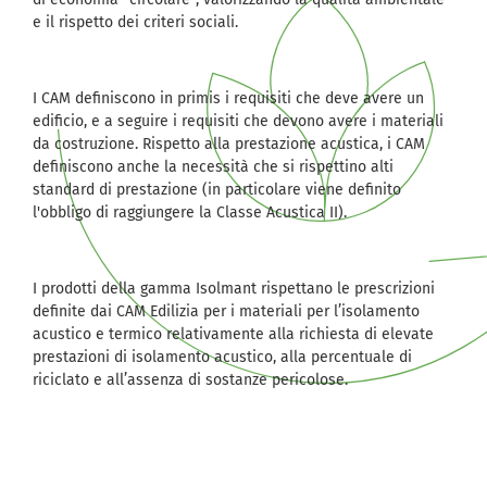
e il rispetto dei criteri sociali.
I CAM definiscono in primis i requisiti che deve avere un
edificio, e a seguire i requisiti che devono avere i materiali
da costruzione. Rispetto alla prestazione acustica, i CAM
definiscono anche la necessità che si rispettino alti
standard di prestazione (in particolare viene definito
l'obbligo di raggiungere la Classe Acustica II).
I prodotti della gamma Isolmant rispettano le prescrizioni
definite dai CAM Edilizia per i materiali per l’isolamento
acustico e termico relativamente alla richiesta di elevate
prestazioni di isolamento acustico, alla percentuale di
riciclato e all’assenza di sostanze pericolose.