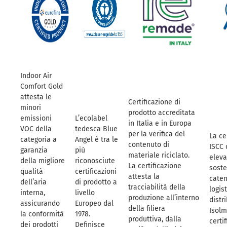
Indoor Air
Comfort Gold
attesta le
Certificazione di
minori
prodotto accreditata
emissioni
L’ecolabel
in Italia e in Europa
VOC della
tedesca Blue
per la verifica del
La ce
categoria a
Angel è tra le
contenuto di
ISCC 
garanzia
più
materiale riciclato.
eleva
della migliore
riconosciute
La certificazione
soste
qualità
certificazioni
attesta la
caten
dell’aria
di prodotto a
tracciabilità della
logis
interna,
livello
produzione all’interno
distr
assicurando
Europeo dal
della filiera
Isolm
la conformità
1978.
produttiva, dalla
certi
dei prodotti
Definisce