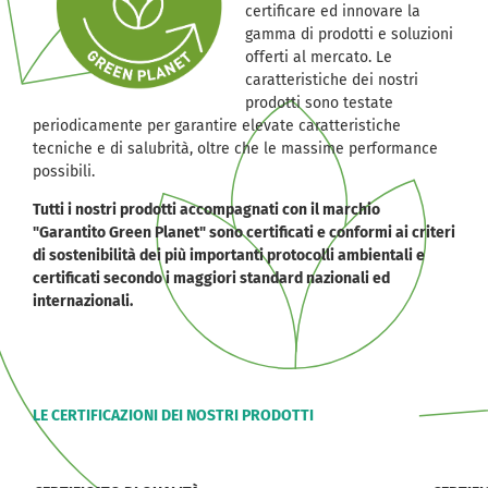
certificare ed innovare la
gamma di prodotti e soluzioni
offerti al mercato. Le
caratteristiche dei nostri
prodotti sono testate
periodicamente per garantire elevate caratteristiche
tecniche e di salubrità, oltre che le massime performance
possibili.
Tutti i nostri prodotti accompagnati con il marchio
"Garantito Green Planet" sono certificati e conformi ai criteri
di sostenibilità dei più importanti protocolli ambientali e
certificati secondo i maggiori standard nazionali ed
internazionali.
LE CERTIFICAZIONI DEI NOSTRI PRODOTTI