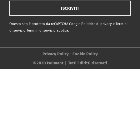
ISCRIVITI
Questo sito è protetto da reCAPTCHA Google
Politiche di privacy
e
Termini
di servizio Termini di servizio
applica.
Privacy Policy
Cookie Policy
©2020 Isolmant
Tutti i diritti riservati