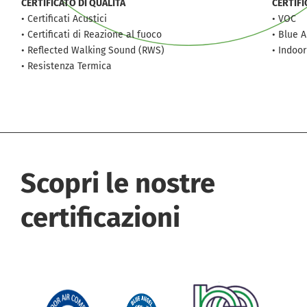
CERTIFICATO DI QUALITÀ
CERTIFI
• Certificati Acustici
• VOC
• Certificati di Reazione al fuoco
• Blue 
• Reflected Walking Sound (RWS)
• Indoor
• Resistenza Termica
Scopri le nostre
certificazioni