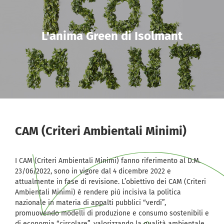
L'anima Green di Isolmant
CAM (Criteri Ambientali Minimi)
I CAM (Criteri Ambientali Minimi) fanno riferimento al D.M.
23/06/2022, sono in vigore dal 4 dicembre 2022 e
attualmente in fase di revisione. L’obiettivo dei CAM (Criteri
Ambientali Minimi) è rendere più incisiva la politica
nazionale in materia di appalti pubblici “verdi”,
promuovendo modelli di produzione e consumo sostenibili e
di economia “circolare”, valorizzando la qualità ambientale