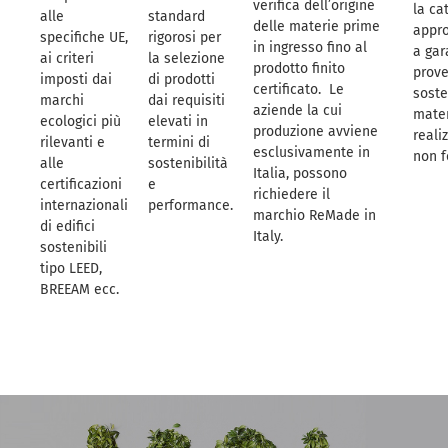
verifica dell’origine
la ca
alle
standard
delle materie prime
appr
specifiche UE,
rigorosi per
in ingresso fino al
a gar
ai criteri
la selezione
prodotto finito
prov
imposti dai
di prodotti
certificato. Le
soste
marchi
dai requisiti
aziende la cui
mater
ecologici più
elevati in
produzione avviene
reali
rilevanti e
termini di
esclusivamente in
non fo
alle
sostenibilità
Italia, possono
certificazioni
e
richiedere il
internazionali
performance.
marchio ReMade in
di edifici
Italy.
sostenibili
tipo LEED,
BREEAM ecc.