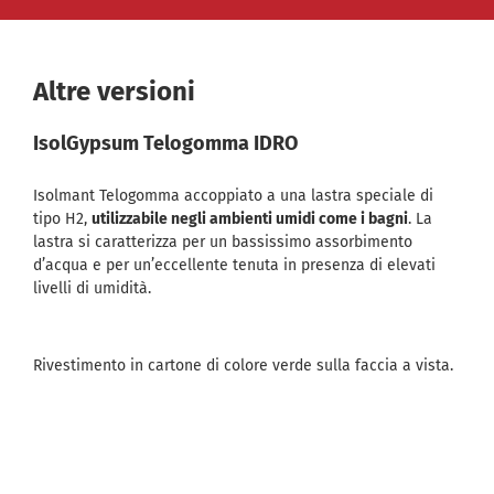
Altre versioni
IsolGypsum Telogomma IDRO
I
Isolmant Telogomma accoppiato a una lastra speciale di
I
tipo H2,
utilizzabile negli ambienti umidi come i bagni
. La
n
lastra si caratterizza per un bassissimo assorbimento
v
d’acqua e per un’eccellente tenuta in presenza di elevati
d
livelli di umidità.
t
n
n
d
Rivestimento in cartone di colore verde sulla faccia a vista.