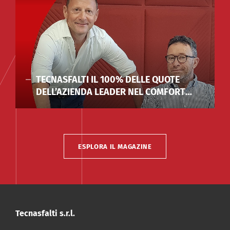
DOWNLOAD
|
CERTIFICATO
Certificato VOC Isolmant
Telogomma
PDF - 1 Mb
TECNASFALTI IL 100% DELLE QUOTE
DELL’AZIENDA LEADER NEL COMFORT
ACUSTICO ALLA FAMIGLIA CANNI FERRARI
ESPLORA IL MAGAZINE
Tecnasfalti s.r.l.