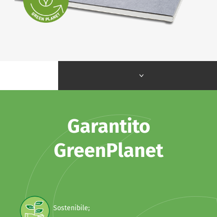
Garantito
GreenPlanet
Sostenibile;