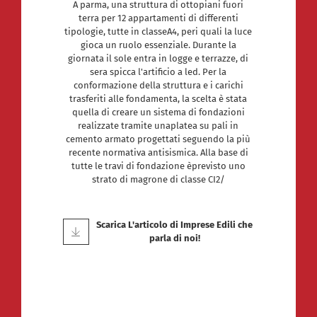
A parma, una struttura di ottopiani fuori
terra per 12 appartamenti di differenti
tipologie, tutte in classeA4, peri quali la luce
gioca un ruolo essenziale. Durante la
giornata il sole entra in logge e terrazze, di
sera spicca l'artificio a led. Per la
conformazione della struttura e i carichi
trasferiti alle fondamenta, la scelta è stata
quella di creare un sistema di fondazioni
realizzate tramite unaplatea su pali in
cemento armato progettati seguendo la più
recente normativa antisismica. Alla base di
tutte le travi di fondazione èprevisto uno
strato di magrone di classe CI2/
Scarica L'articolo di Imprese Edili che
parla di noi!