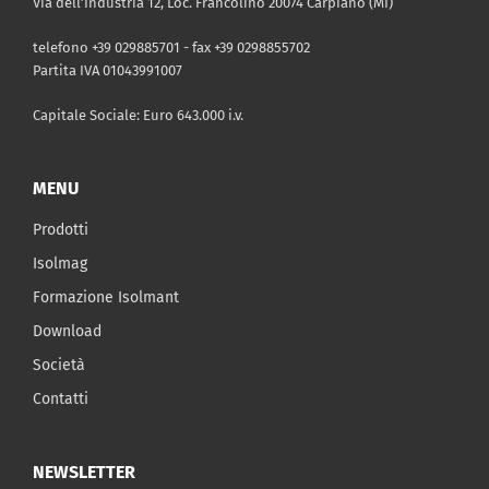
Via dell’Industria 12, Loc. Francolino 20074 Carpiano (MI)
telefono +39 029885701 - fax +39 0298855702
Partita IVA 01043991007
Capitale Sociale: Euro 643.000 i.v.
MENU
Prodotti
Isolmag
Formazione Isolmant
Download
Società
Contatti
NEWSLETTER