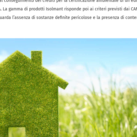
 al conseguimento dei crediti per la certificazione ambientale di un edi
A. La gamma di prodotti Isolmant risponde poi ai criteri previsti dai CA
uarda l’assenza di sostanze definite pericolose e la presenza di conte