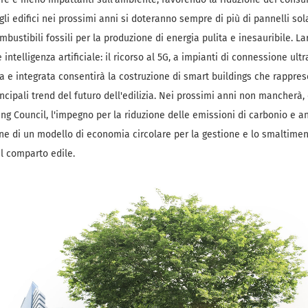
gli edifici nei prossimi anni si doteranno sempre di più di pannelli so
ombustibili fossili per la produzione di energia pulita e inesauribile. L
intelligenza artificiale: il ricorso al 5G, a impianti di connessione ult
a e integrata consentirà la costruzione di smart buildings che rappre
rincipali trend del futuro dell'edilizia. Nei prossimi anni non mancherà
ng Council, l'impegno per la riduzione delle emissioni di carbonio e a
one di un modello di economia circolare per la gestione e lo smaltiment
el comparto edile.