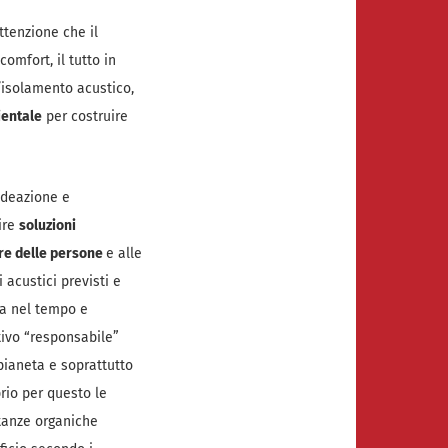
ttenzione che il
omfort, il tutto in
’isolamento acustico,
ientale
per costruire
’ideazione e
rire
soluzioni
ere delle persone
e alle
i acustici previsti e
ta nel tempo e
ttivo “responsabile”
pianeta e soprattutto
rio per questo le
stanze organiche