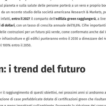
sul pianeta e sulla salute delle persone porterà a un vero e proprio b
i da un recente studio della società americana Research & Markets, pu
infatti,
entro il 2027
il comparto dell'
edilizia green raggiungerà
, a li
 di dollari
, con un tasso di crescita annuale dell'8,6%. Cifre importan
elle costruzioni per un futuro più verde, come confermato anche dal 
e infrastrutture e gli edifici punteranno entro il 2030 a dimezzare del 
el 100% entro il 2050.
n: i trend del futuro
er il raggiungimento di questi obiettivi, nei prossimi anni si andranno
zzazione di case prefabbricate dotate di certificazioni green che risulta
re e meno impattanti sull'ambiente, favorendo la riduzione dei consum