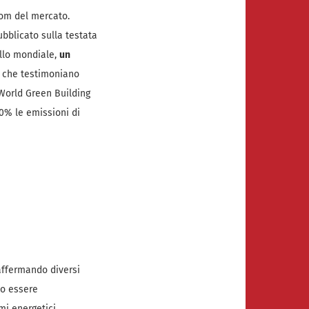
oom del mercato.
bblicato sulla testata
vello mondiale,
un
ti che testimoniano
World Green Building
40% le emissioni di
 affermando diversi
no essere
i energetici.