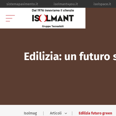
sistemapavimento.it
isolmant4you.it
isolspace.it
Edilizia: un futuro
Isolmag
Articoli
Edilizia futuro green