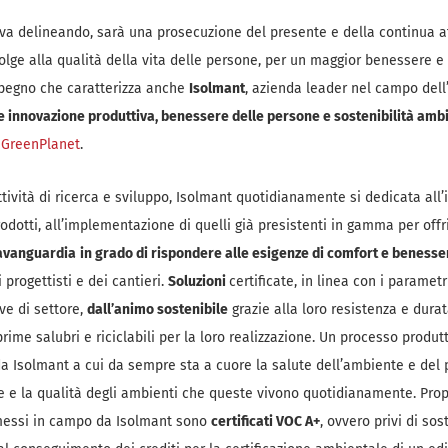
i va delineando, sarà una prosecuzione del presente e della continua a
olge alla qualità della vita delle persone, per un maggior benessere e c
mpegno che caratterizza anche
Isolmant
, azienda leader nel campo dell
 innovazione produttiva, benessere delle persone e sostenibilità amb
n
GreenPlanet
.
ttività di ricerca e sviluppo, Isolmant quotidianamente si dedicata all
odotti, all’implementazione di quelli già presistenti in gamma per off
’avanguardia
in grado di rispondere alle esigenze di comfort e beness
 progettisti e dei cantieri.
Soluzioni
certificate, in linea con i parametr
ive di settore,
dall’animo sostenibile
grazie alla loro resistenza e dura
 prime salubri e riciclabili per la loro realizzazione. Un processo produ
a Isolmant a cui da sempre sta a cuore la salute dell’ambiente e del 
e e la qualità degli ambienti che queste vivono quotidianamente. Prop
essi in campo da Isolmant sono
certificati VOC A+
, ovvero privi di so