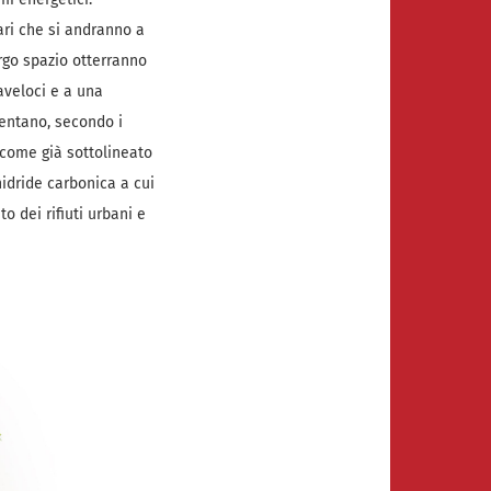
lari che si andranno a
argo spazio otterranno
raveloci e a una
sentano, secondo i
, come già sottolineato
nidride carbonica a cui
o dei rifiuti urbani e