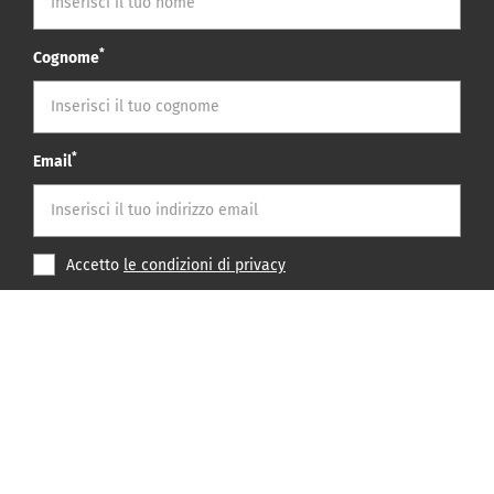
*
Cognome
*
Email
Accetto
le condizioni di privacy
ISCRIVITI
Questo sito è protetto da reCAPTCHA Google
Politiche di privacy
e
Termini
di servizio Termini di servizio
applica.
Privacy Policy
Cookie Policy