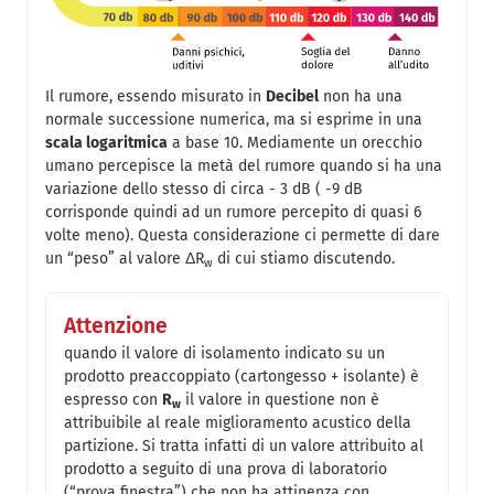
Il rumore, essendo misurato in
Decibel
non ha una
normale successione numerica, ma si esprime in una
scala logaritmica
a base 10. Mediamente un orecchio
umano percepisce la metà del rumore quando si ha una
variazione dello stesso di circa - 3 dB ( -9 dB
corrisponde quindi ad un rumore percepito di quasi 6
volte meno). Questa considerazione ci permette di dare
un “peso” al valore ΔR
di cui stiamo discutendo.
w
Attenzione
quando il valore di isolamento indicato su un
prodotto preaccoppiato (cartongesso + isolante) è
espresso con
R
il valore in questione non è
w
attribuibile al reale miglioramento acustico della
partizione. Si tratta infatti di un valore attribuito al
prodotto a seguito di una prova di laboratorio
(“prova finestra”) che non ha attinenza con